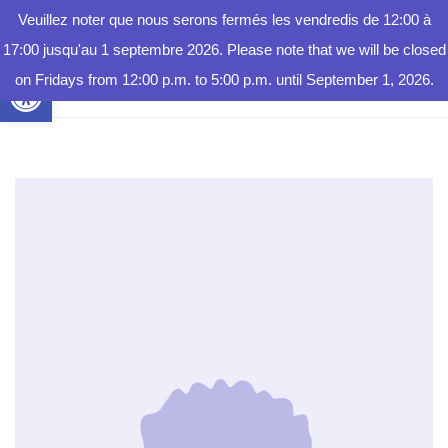
RAPHAËLLE DESVIGNES
DAVID VACHON-ROSEBERRY
JULIE BÉLISLE
Veuillez noter que nous serons fermés les vendredis de 12:00 à
FAIRE
UN DON
DISTRICT JUDICIAIRE :
17:00 jusqu'au 1 septembre 2026. Please note that we will be closed
Ouvrir la barre d’outils
on Fridays from 12:00 p.m. to 5:00 p.m. until September 1, 2026.
ABITIBI