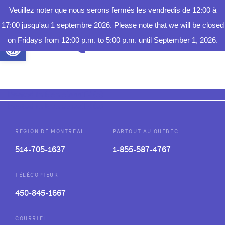
JURI COURSE 2026
SOIRÉE-BÉNÉFICE 2026
Veuillez noter que nous serons fermés les vendredis de 12:00 à
FAIRE
Posted on
Posted on
juin 6, 2026
mai 20, 2026
juillet 6, 2026
juin 30, 2026
by
by
rlegault@juripop.org
rlegault@juripop.org
UN DON
AUTEUR/AUTRICE :
17:00 jusqu'au 1 septembre 2026. Please note that we will be closed
Ouvrir la barre d’outils
on Fridays from 12:00 p.m. to 5:00 p.m. until September 1, 2026.
RLEGAULT@JURIPOP.ORG
Posted in
Non classifié(e)
Posted in
Non classifié(e)
RÉGION DE MONTRÉAL
PARTOUT AU QUÉBEC
514-705-1637
1-855-587-4767
TÉLÉCOPIEUR
450-845-1667
COURRIEL