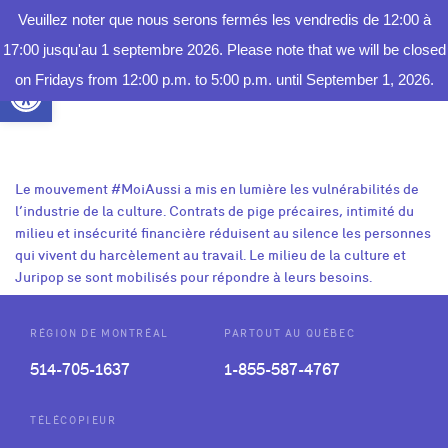
MOIS DE LA JUSTICE
CARAVANE 360° POUR LES AÎNÉ.ES
L’APARTÉ
JURI RDV
SERVICES JURIDIQUES POUR LES
PERSONNES VIVANT AVEC LA
PERSONNES VIVANT AVEC LE
CONCOURS DE PLAIDOIRIE CSQ-
FONDATION DES ARTISTES
Veuillez noter que nous serons fermés les vendredis de 12:00 à
FAIRE
MEMBRES DE LA FECQ
SCLÉROSE EN PLAQUES
CANCER
JURIPOP
UN DON
ARCHIVES :
PROJECTS
17:00 jusqu'au 1 septembre 2026. Please note that we will be closed
Ouvrir la barre d’outils
on Fridays from 12:00 p.m. to 5:00 p.m. until September 1, 2026.
Le mouvement #MoiAussi a mis en lumière les vulnérabilités de
l’industrie de la culture. Contrats de pige précaires, intimité du
milieu et insécurité financière réduisent au silence les personnes
qui vivent du harcèlement au travail. Le milieu de la culture et
Juripop se sont mobilisés pour répondre à leurs besoins.
RÉGION DE MONTRÉAL
PARTOUT AU QUÉBEC
514-705-1637
1-855-587-4767
TÉLÉCOPIEUR