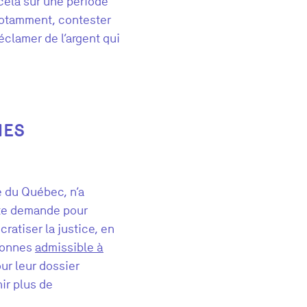
cela sur une période
 notamment, contester
éclamer de l’argent qui
NES
e du Québec, n’a
te demand
e pour
ratiser la justice
,
en
sonnes
admissible à
ur leur dossier
ir plus de