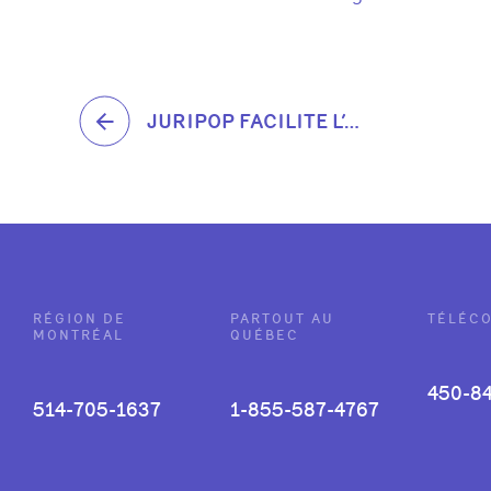
JURIPOP FACILITE L’ACCÈS À LA JUSTICE AVEC LE RETOUR DE SES CONSULTATIONS JURIDIQUES GRATUITES À MONTRÉAL
RÉGION DE
PARTOUT AU
TÉLÉC
MONTRÉAL
QUÉBEC
450-8
514-705-1637
1-855-587-4767