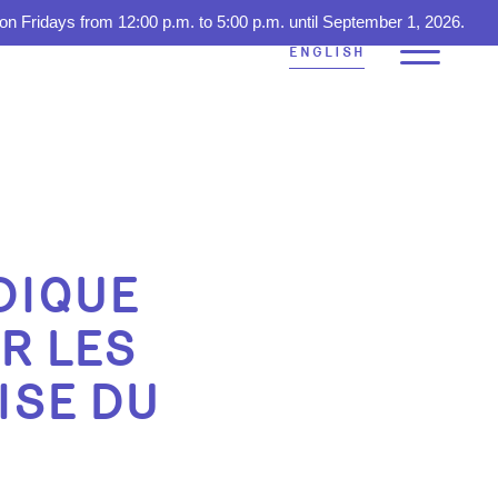
on Fridays from 12:00 p.m. to 5:00 p.m. until September 1, 2026.
ENGLISH
IDIQUE
R LES
ISE DU