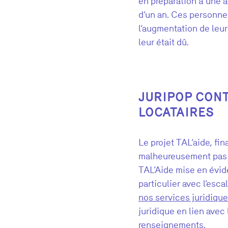
en préparation à une a
d’un an. Ces personne
l’augmentation de leur
leur était dû.
JURIPOP CON
LOCATAIRES
Le projet
TAL’aide
, fi
malheureusement pas 
TA
L’Aide
m
ise en évid
particulier
avec l’escal
nos services juridiqu
juridique en lien avec
renseignements.