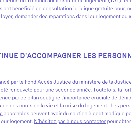
udience du Tribunal administratif du logement (TAL), et 
s ont bénéficié de consultation juridique gratuite pour,
 loyer, demander des réparations dans leur logement ou r
TINUE D'ACCOMPAGNER LES PERSON
nancé
par le
Fond
A
ccès
J
ustice du ministère de la Justic
été renouvelé pour une seconde année. Toutefois
, l
a
for
ence par ce bilan
souligne
l’importance
cruciale
de démoc
ade des coûts de la vie et la crise du logement.
Les per
es
abordables
peuvent avoir du soutien à
coût modique
po
 leur logement.
N’hésitez pas à nous cont
acte
r
pour
obten