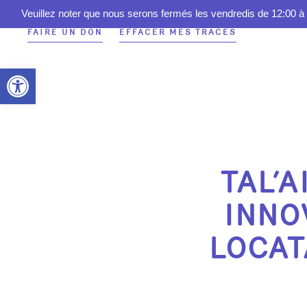
Veuillez noter que nous serons fermés les vendredis de 12:00 à 
FAIRE UN DON
EFFACER MES TRACES
Ouvrir la barre d’outils
TAL’A
INNO
LOCAT