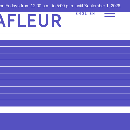
JURIPOP
UR DU RÉSEAU
DRE LES LOCATAIRES
ST DE RETOUR CET
ÉNÉRALE DE
ION DE JURIPOP
ONS SUR LE PL73
on Fridays from 12:00 p.m. to 5:00 p.m. until September 1, 2026.
AFLEUR
ENGLISH