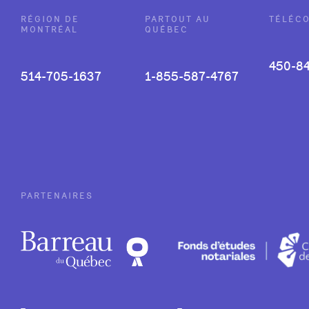
ARTICLES
RÉGION DE
PARTOUT AU
TÉLÉC
MONTRÉAL
QUÉBEC
450-8
514-705-1637
1-855-587-4767
PARTENAIRES