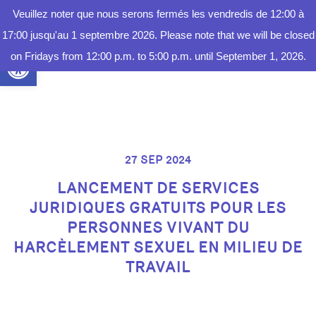
Veuillez noter que nous serons fermés les vendredis de 12:00 à
FAIRE
UN DON
17:00 jusqu'au 1 septembre 2026. Please note that we will be closed
Ouvrir la barre d’outils
on Fridays from 12:00 p.m. to 5:00 p.m. until September 1, 2026.
27 SEP 2024
LANCEMENT DE SERVICES
JURIDIQUES GRATUITS POUR LES
PERSONNES VIVANT DU
HARCÈLEMENT SEXUEL EN MILIEU DE
TRAVAIL