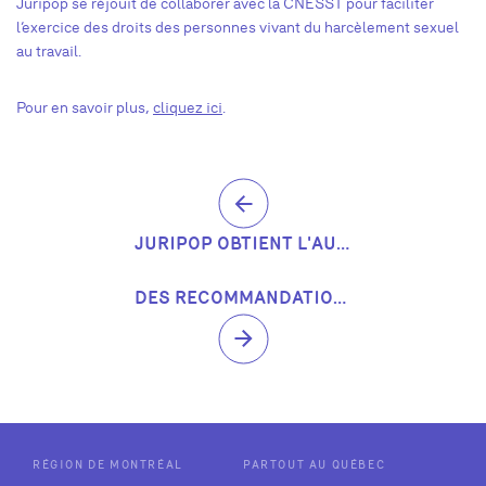
Juripop se réjouit de collaborer avec la CNESST pour faciliter
l’exercice des droits des personnes vivant du harcèlement sexuel
au travail.
Pour en savoir plus,
cliquez ici
.
JURIPOP OBTIENT L'AUTORISATION D'INTERVENIR DEVANT LA COUR D’APPEL
DES RECOMMANDATIONS DE JURIPOP DEVIENNENT LOI : AVANCÉES HISTORIQUES POUR LES PERSONNES VICTIMES DE VIOLENCES SEXUELLES ET CONJUGALES
RÉGION DE MONTRÉAL
PARTOUT AU QUÉBEC